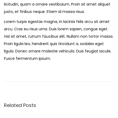
licitudin, quam a ornare vestibulum. Proin sit amet aliquet
justo, et finibus neque. Etiam id massa risus.
Lorem turpis egestas magna, in lacinia felis arcu sit amet
arcu. Cras eu risus urna. Duis lorem sapien, congue eget
nisl sit amet, rutrum faucibus elit. Nullam non tortor massa.
Proin ligula leo, hendrerit quis tincidunt a, sodales eget
ligula. Donec ornare molestie vehicula. Duis feugiat iaculis.
Fusce fermentum ipsum.
P
P
B
r
a
o
e
b
v
y
s
i
G
Related Posts
o
i
t
u
r