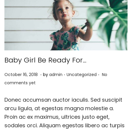
t
t
i
o
n
Baby Girl Be Ready For...
.
.
.
P
O
P
October 16, 2018
by
admin
Uncategorized
No
o
c
o
comments yet
s
t
s
t
o
t
Donec accumsan auctor iaculis. Sed suscipit
e
b
e
arcu ligula, at egestas magna molestie a.
d
e
d
Proin ac ex maximus, ultrices justo eget,
o
r
i
sodales orci. Aliquam egestas libero ac turpis
n
3
n