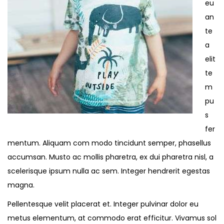
eu
an
te
a
elit
te
m
pu
s
fer
mentum. Aliquam com modo tincidunt semper, phasellus
accumsan. Musto ac mollis pharetra, ex dui pharetra nisl, a
scelerisque ipsum nulla ac sem. Integer hendrerit egestas
magna.
Pellentesque velit placerat et. Integer pulvinar dolor eu
metus elementum, at commodo erat efficitur. Vivamus sol