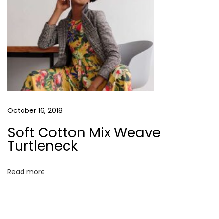
m
o
’
s
N
e
w
C
October 16, 2018
h
a
Soft Cotton Mix Weave
p
Turtleneck
t
e
Read more
r