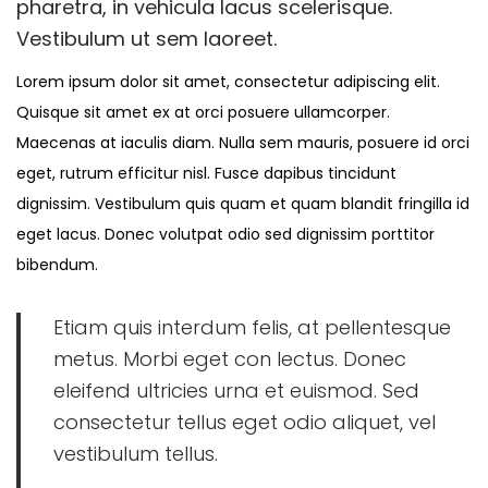
pharetra, in vehicula lacus scelerisque.
1
Vestibulum ut sem laoreet.
,
Lorem ipsum dolor sit amet, consectetur adipiscing elit.
2
Quisque sit amet ex at orci posuere ullamcorper.
0
Maecenas at iaculis diam. Nulla sem mauris, posuere id orci
2
eget, rutrum efficitur nisl. Fusce dapibus tincidunt
3
dignissim. Vestibulum quis quam et quam blandit fringilla id
eget lacus. Donec volutpat odio sed dignissim porttitor
bibendum.
Etiam quis interdum felis, at pellentesque
metus. Morbi eget con lectus. Donec
eleifend ultricies urna et euismod. Sed
consectetur tellus eget odio aliquet, vel
vestibulum tellus.